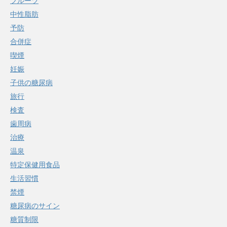
フルーツ
中性脂肪
予防
合併症
喫煙
妊娠
子供の糖尿病
旅行
検査
歯周病
治療
温泉
特定保健用食品
生活習慣
禁煙
糖尿病のサイン
糖質制限