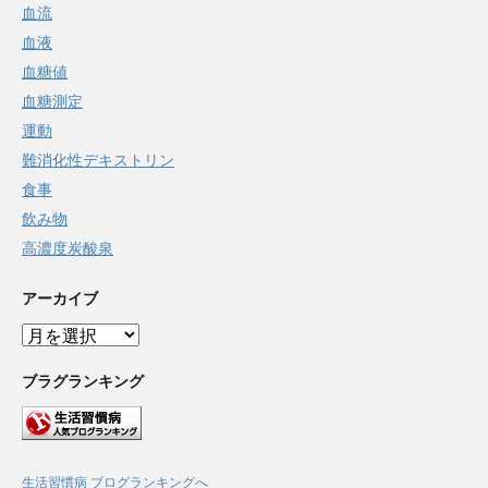
血流
血液
血糖値
血糖測定
運動
難消化性デキストリン
食事
飲み物
高濃度炭酸泉
アーカイブ
ア
ー
カ
ブラグランキング
イ
ブ
生活習慣病 ブログランキングへ