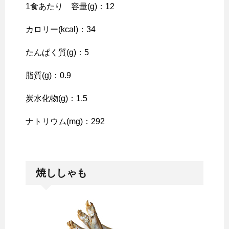
1食あたり 容量(g)：12
カロリー(kcal)：34
たんぱく質(g)：5
脂質(g)：0.9
炭水化物(g)：1.5
ナトリウム(mg)：292
焼ししゃも