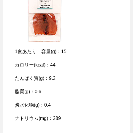
1食あたり 容量(g)：15
カロリー(kcal)：44
たんぱく質(g)：9.2
脂質(g)：0.6
炭水化物(g)：0.4
ナトリウム(mg)：289