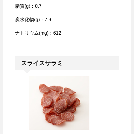
脂質(g)：0.7
炭水化物(g)：7.9
ナトリウム(mg)：612
スライスサラミ