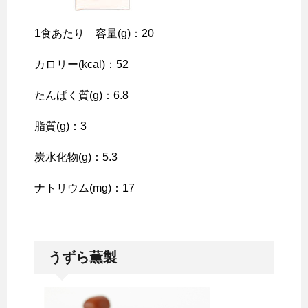
1食あたり 容量(g)：20
カロリー(kcal)：52
たんぱく質(g)：6.8
脂質(g)：3
炭水化物(g)：5.3
ナトリウム(mg)：17
うずら薫製