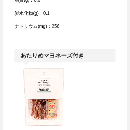
脂質(g)：0.6
炭水化物(g)：0.1
ナトリウム(mg)：256
あたりめマヨネーズ付き