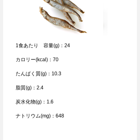
1食あたり 容量(g)：24
カロリー(kcal)：70
たんぱく質(g)：10.3
脂質(g)：2.4
炭水化物(g)：1.6
ナトリウム(mg)：648