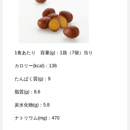
1食あたり 容量(g)：1袋（7個）当り
カロリー(kcal)：136
たんぱく質(g)：9
脂質(g)：8.6
炭水化物(g)：5.8
ナトリウム(mg)：470