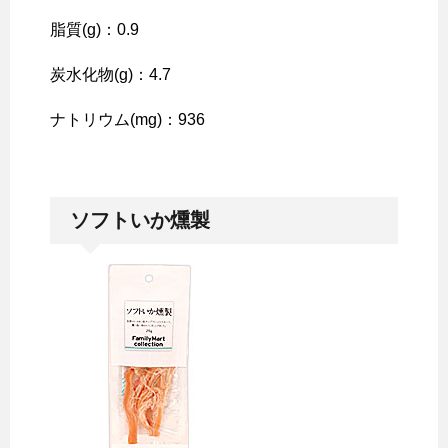
脂質(g)：0.9
炭水化物(g)：4.7
ナトリウム(mg)：936
ソフトいか燻製