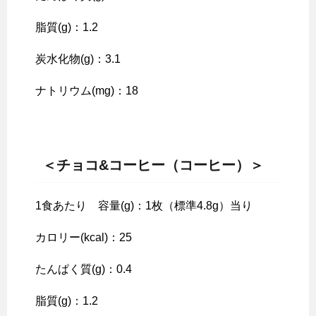
脂質(g)：1.2
炭水化物(g)：3.1
ナトリウム(mg)：18
＜チョコ&
コーヒー（コーヒー）＞
1食あたり 容量(g)：1枚（標準4.8g）当り
カロリー(kcal)：25
たんぱく質(g)：0.4
脂質(g)：1.2