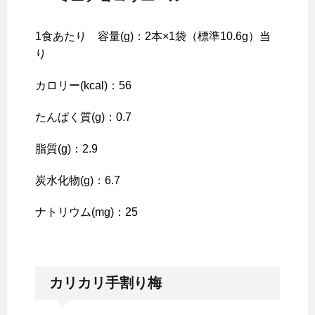
1食あたり 容量(g)：2本×1袋（標準10.6g）当
り
カロリー(kcal)：56
たんぱく質(g)：0.7
脂質(g)：2.9
炭水化物(g)：6.7
ナトリウム(mg)：25
カリカリ手割り梅