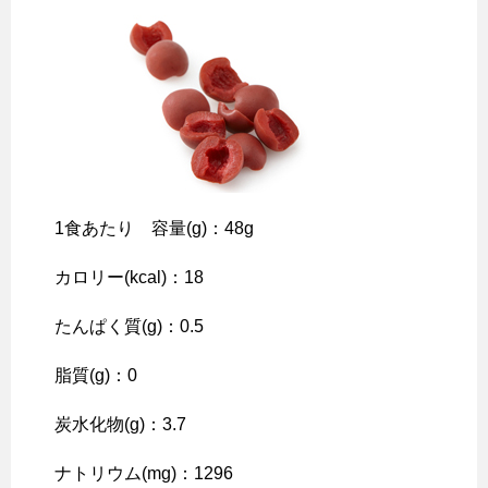
1食あたり 容量(g)：48g
カロリー(kcal)：18
たんぱく質(g)：0.5
脂質(g)：0
炭水化物(g)：3.7
ナトリウム(mg)：1296