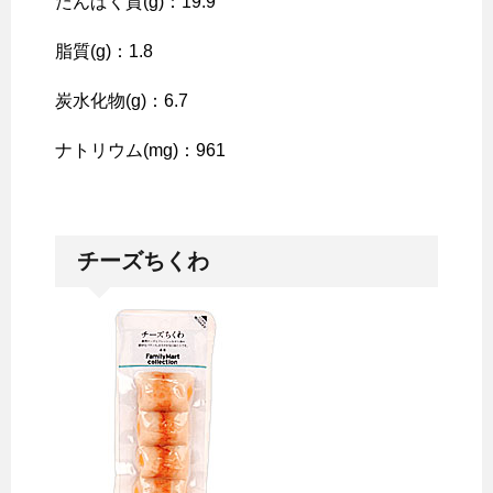
たんぱく質(g)：19.9
脂質(g)：1.8
炭水化物(g)：6.7
ナトリウム(mg)：961
チーズちくわ