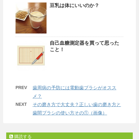
豆乳は体にいいのか？
自己血糖測定器を買って思った
こと！
PREV
歯周病の予防には電動歯ブラシがオスス
メ？
NEXT
その磨き方で大丈夫？正しい歯の磨き方と
歯間ブラシの使い方その①（画像）
購読する