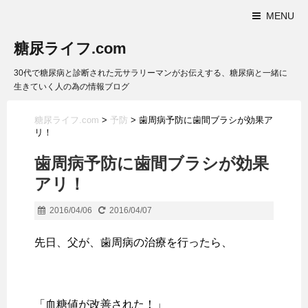
MENU
糖尿ライフ.com
30代で糖尿病と診断された元サラリーマンがお伝えする、糖尿病と一緒に
生きていく人の為の情報ブログ
糖尿ライフ.com
>
予防
>
歯周病予防に歯間ブラシが効果ア
リ！
歯周病予防に歯間ブラシが効果
アリ！
2016/04/06
2016/04/07
先日、父が、歯周病の治療を行ったら、
「血糖値が改善された！」