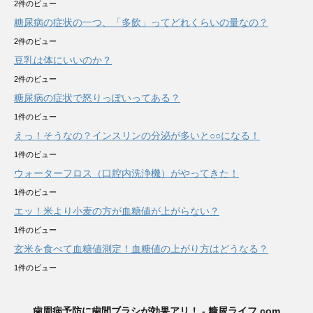
2件のビュー
糖尿病の症状の一つ、「多飲」ってどれくらいの量なの？
2件のビュー
豆乳は体にいいのか？
2件のビュー
糖尿病の症状で怒りっぽいってある？
1件のビュー
えっ！そうなの？インスリンの分泌が多いと○○になる！
1件のビュー
ウォーターフロス（口腔内洗浄機）がやってきた！
1件のビュー
エッ！米より小麦の方が血糖値が上がらない？
1件のビュー
玄米を食べて血糖値測定！血糖値の上がり方はどうなる？
1件のビュー
歯周病予防に歯間ブラシが効果アリ！ - 糖尿ライフ.com