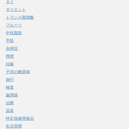
タイ
ダイエット
トランス脂肪酸
フルーツ
中性脂肪
予防
合併症
喫煙
妊娠
子供の糖尿病
旅行
検査
歯周病
治療
温泉
特定保健用食品
生活習慣