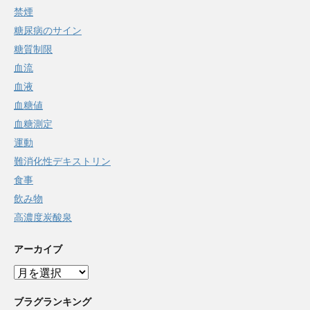
禁煙
糖尿病のサイン
糖質制限
血流
血液
血糖値
血糖測定
運動
難消化性デキストリン
食事
飲み物
高濃度炭酸泉
アーカイブ
ア
ー
カ
ブラグランキング