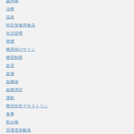
歯周病
治療
温泉
特定保健用食品
生活習慣
禁煙
糖尿病のサイン
糖質制限
血流
血液
血糖値
血糖測定
運動
難消化性デキストリン
食事
飲み物
高濃度炭酸泉