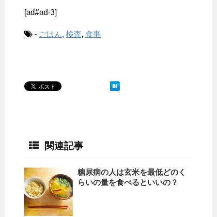
[ad#ad-3]
-
ごはん
,
検査
,
食事
関連記事
糖尿病の人は玄米を最低どのく
らいの量を食べるといいの？