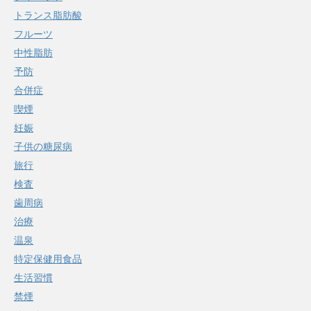
トランス脂肪酸
フルーツ
中性脂肪
予防
合併症
喫煙
妊娠
子供の糖尿病
旅行
検査
歯周病
治療
温泉
特定保健用食品
生活習慣
禁煙