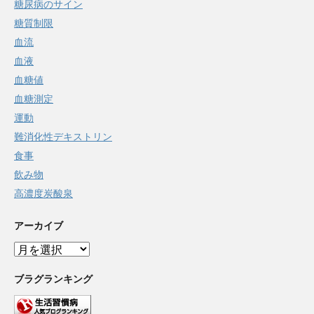
糖尿病のサイン
糖質制限
血流
血液
血糖値
血糖測定
運動
難消化性デキストリン
食事
飲み物
高濃度炭酸泉
アーカイブ
ア
ー
カ
ブラグランキング
イ
ブ