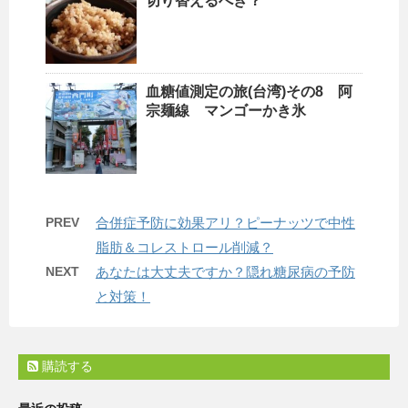
切り替えるべき？
血糖値測定の旅(台湾)その8 阿
宗麺線 マンゴーかき氷
PREV
合併症予防に効果アリ？ピーナッツで中性
脂肪＆コレストロール削減？
NEXT
あなたは大丈夫ですか？隠れ糖尿病の予防
と対策！
購読する