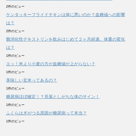
2件のビュー
ケンタッキーフライドチキンは体に悪いのか？血糖値への影響
は？
2件のビュー
難消化性デキストリンを飲みはじめて２ヶ月経過。体重の変化
は？
1件のビュー
エッ！米より小麦の方が血糖値が上がらない？
1件のビュー
美味しい玄米ってあるの？
1件のビュー
糖尿病ほぼ確定！？見落としがちな体のサイン！
1件のビュー
ふくらはぎがつる原因が糖尿病って本当？
1件のビュー