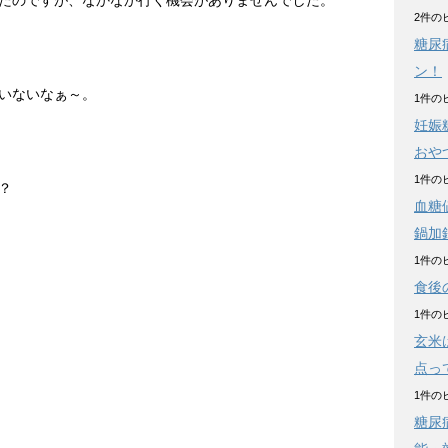
たのですが、なかなか行く機会がありませんでした。
2件の
糖尿
ン！
いないなぁ～。
1件の
妊娠
おや
1件の
？
血糖
鍋加
1件の
食後
1件の
玄米
点っ
1件の
糖尿