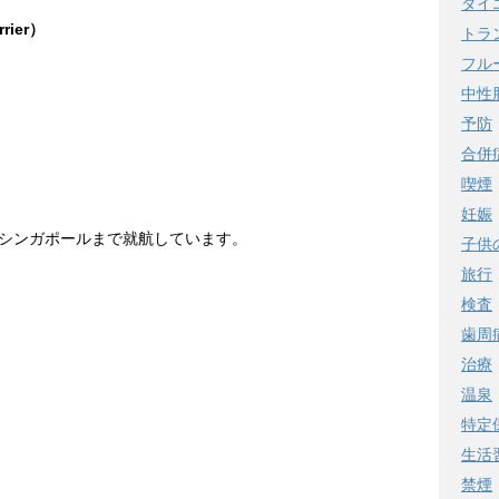
ダイ
rier
）
トラ
フル
中性
予防
合併
喫煙
妊娠
シンガポールまで就航しています。
子供
旅行
検査
歯周
治療
温泉
特定
！
生活
禁煙