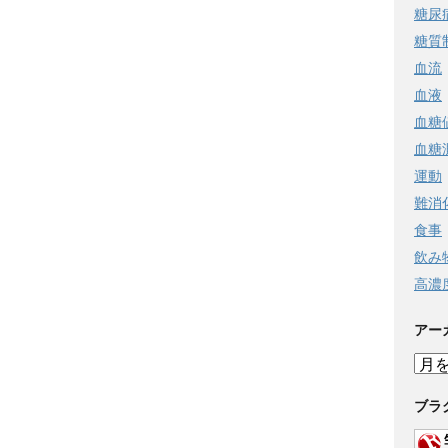
糖尿
糖質
血流
血液
血糖
血糖
運動
難消
食事
飲み
高濃
アー
ア
ー
カ
ブラ
イ
ブ