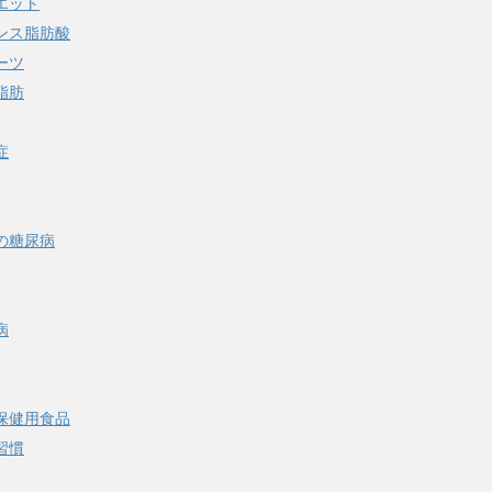
エット
ンス脂肪酸
ーツ
脂肪
症
の糖尿病
病
保健用食品
習慣