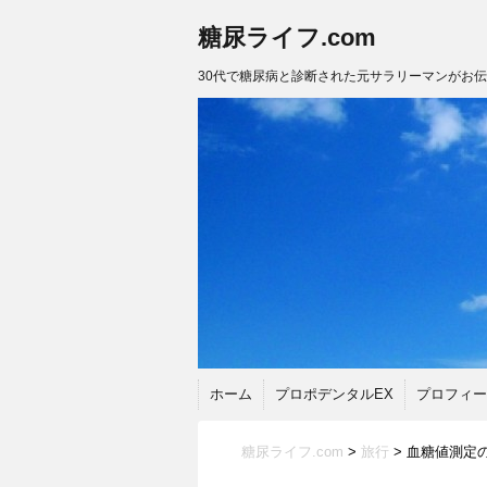
糖尿ライフ.com
30代で糖尿病と診断された元サラリーマンがお
ホーム
プロポデンタルEX
プロフィー
糖尿ライフ.com
>
旅行
>
血糖値測定