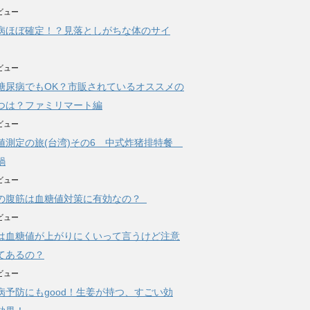
ビュー
病ほぼ確定！？見落としがちな体のサイ
ビュー
糖尿病でもOK？市販されているオススメの
つは？ファミリマート編
ビュー
値測定の旅(台湾)その6 中式炸猪排特餐
鍋
ビュー
の腹筋は血糖値対策に有効なの？
ビュー
は血糖値が上がりにくいって言うけど注意
てあるの？
ビュー
病予防にもgood！生姜が持つ、すごい効