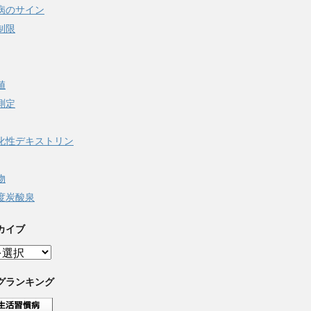
病のサイン
制限
値
測定
化性デキストリン
物
度炭酸泉
カイブ
グランキング