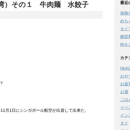
最近
湾）その１ 牛肉麺 水餃子
保険
めち
タイ
糖質
肉を
カテ
HbA1
おや
？
お薬
お酒
ごは
イベ
年11月1日にシンガポール航空が出資して出来た、
イン
タイ