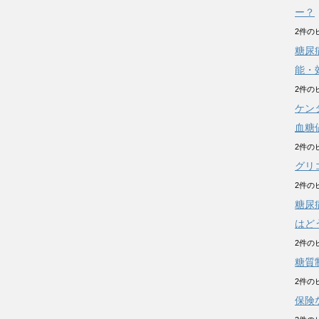
ー？
2件の
糖尿
能・
2件の
ケン
血糖
2件の
グリ
2件の
糖尿
はど
2件の
糖質
2件の
保険