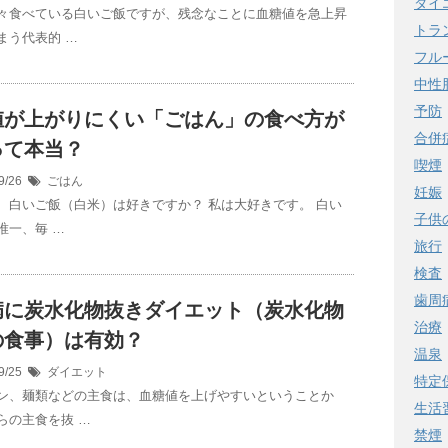
ダイ
々食べている白いご飯ですが、残念なことに血糖値を急上昇
トラ
まう代表的 …
フル
中性
予防
値が上がりにくい「ごはん」の食べ方が
合併
って本当？
喫煙
9/26
ごはん
妊娠
、白いご飯（白米）は好きですか？ 私は大好きです。 白い
子供
唯一、毎 …
旅行
検査
歯周
病に炭水化物抜きダイエット（炭水化物
治療
の食事）は有効？
温泉
9/25
ダイエット
特定
ン、麺類などの主食は、血糖値を上げやすいということか
生活
らの主食を抜 …
禁煙