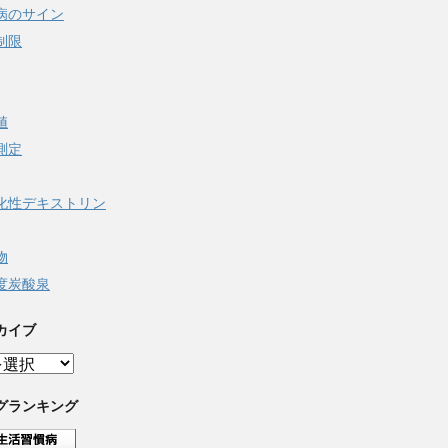
病のサイン
制限
値
測定
化性デキストリン
物
度炭酸泉
カイブ
グランキング