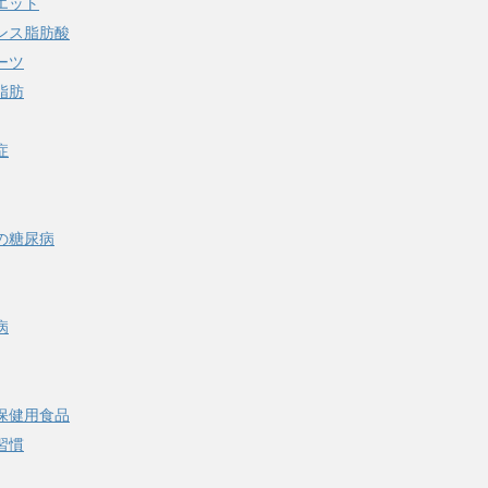
エット
ンス脂肪酸
ーツ
脂肪
症
の糖尿病
病
保健用食品
習慣