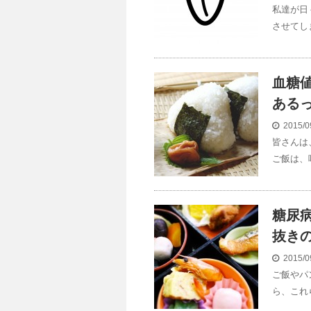
私達が日
させてし
血糖
ある
2015/0
皆さんは
ご飯は、
糖尿
抜き
2015/0
ご飯やパ
ら、これ