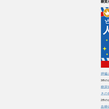
糖質
膵臓
3件の
糖尿
きの
2件の
血糖