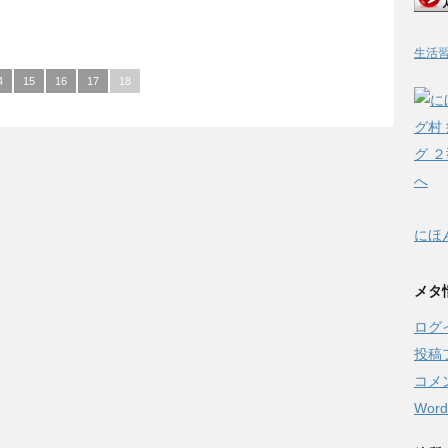
生活
4
15
16
17
18
にほ
メタ
ログ
投稿
コメ
Word