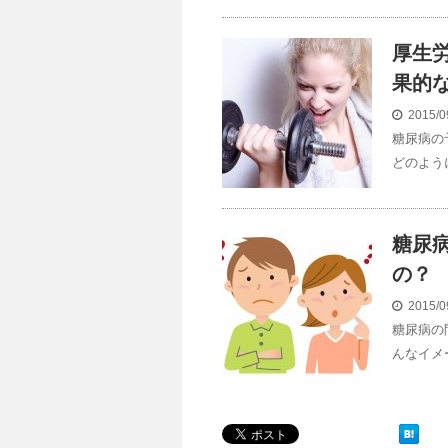
厚生
果的
2015/0
糖尿病の
どのよう
糖尿
の？
2015/0
糖尿病の
んなイメ