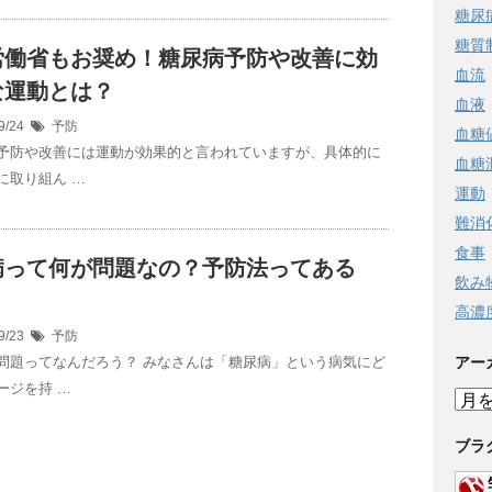
糖尿
糖質
労働省もお奨め！糖尿病予防や改善に効
血流
な運動とは？
血液
9/24
予防
血糖
予防や改善には運動が効果的と言われていますが、具体的に
血糖
に取り組ん …
運動
難消
食事
病って何が問題なの？予防法ってある
飲み
高濃
9/23
予防
問題ってなんだろう？ みなさんは「糖尿病」という病気にど
アー
ージを持 …
ア
ー
カ
ブラ
イ
ブ