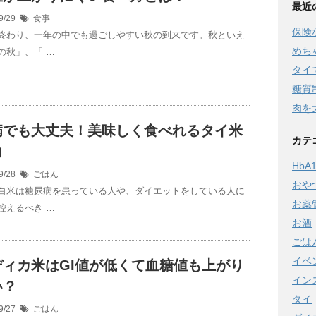
最近
9/29
食事
保険
終わり、一年の中でも過ごしやすい秋の到来です。秋といえ
めち
の秋」、「 …
タイ
糖質
肉を
病でも大丈夫！美味しく食べれるタイ米
カテ
力
HbA1
9/28
ごはん
おや
白米は糖尿病を患っている人や、ダイエットをしている人に
お薬
控えるべき …
お酒
ごは
イベ
ディカ米はGI値が低くて血糖値も上がり
イン
い？
タイ
9/27
ごはん