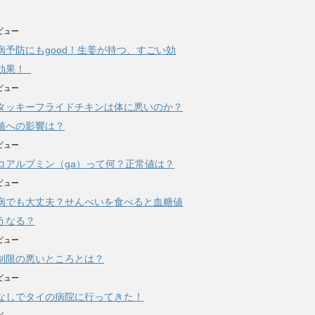
ビュー
病予防にもgood！生姜が持つ、すごい効
効果！
ビュー
タッキーフライドチキンは体に悪いのか？
値への影響は？
ビュー
コアルブミン（ga）って何？正常値は？
ビュー
病でも大丈夫？せんべいを食べると血糖値
うなる？
ビュー
制限の悪いところとは？
ビュー
なしでタイの病院に行ってきた！