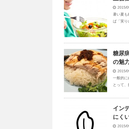
2015/0
暑い夏も
ば「実り
糖尿
の魅
2015/0
一般的に
とって、
イン
にく
2015/0