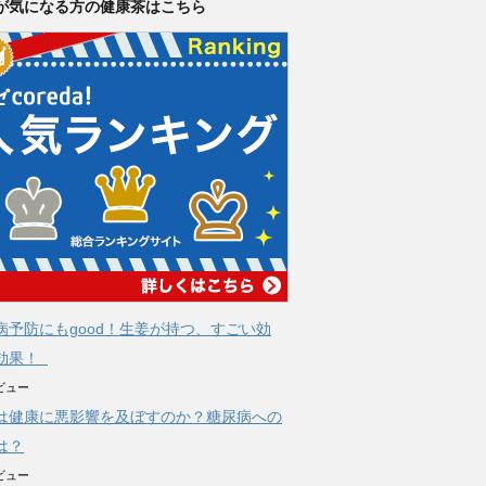
が気になる方の健康茶はこちら
病予防にもgood！生姜が持つ、すごい効
効果！
ビュー
は健康に悪影響を及ぼすのか？糖尿病への
は？
ビュー