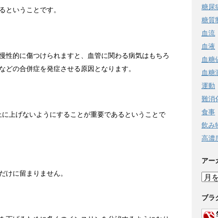
糖尿
るということです。
糖質
血流
血液
慢性的に傷つけられますと、血管に関わる病気はもちろ
血糖
などの合併症を発症させる原因となります。
血糖
運動
難消
食事
上に上げないようにすることが重要であるということで
飲み
高濃
アー
だけに留まりません。
ア
ー
カ
ブラ
イ
ブ