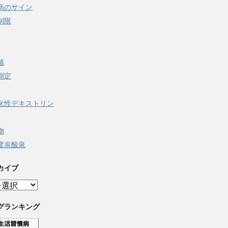
病のサイン
制限
値
測定
化性デキストリン
物
度炭酸泉
カイブ
グランキング