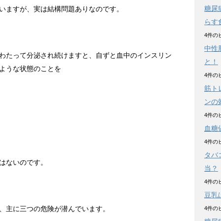
糖尿
いますが、実は結構問題ありなのです。
らす
4件の
中性
わたって分泌され続けますと、自ずと血中のインスリン
と！
ような状態のことを
4件の
筋ト
ンの
4件の
血糖
4件の
タバ
はないのです。
当？
4件の
豆乳
、主に三つの危険が潜んでいます。
4件の