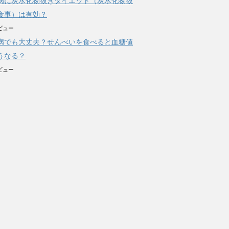
病に炭水化物抜きダイエット（炭水化物抜
食事）は有効？
ビュー
病でも大丈夫？せんべいを食べると血糖値
うなる？
ビュー