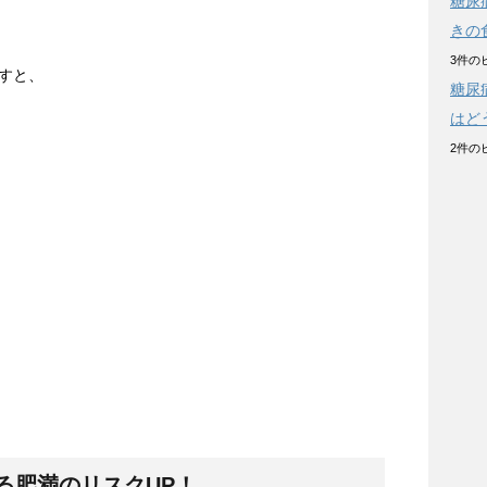
糖尿
きの
3件の
すと、
糖尿
はど
2件の
る肥満のリスクUP
！