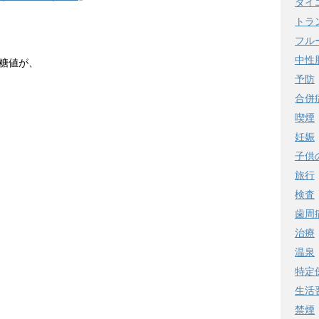
ダイ
トラ
フル
中性
糖値が、
予防
合併
喫煙
妊娠
子供
旅行
検査
歯周
治療
温泉
特定
生活
禁煙