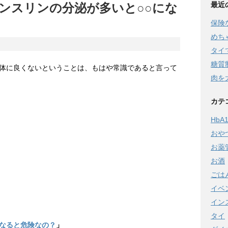
最近
ンスリンの分泌が多いと○○にな
保険
めち
タイ
糖質
体に良くないということは、もはや常識であると言って
肉を
カテ
HbA1
おや
お薬
お酒
ごは
イベ
イン
タイ
なると危険なの？
」