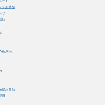
エット
ンス脂肪酸
ーツ
脂肪
症
の糖尿病
病
保健用食品
習慣