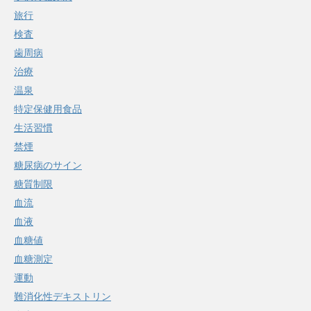
旅行
検査
歯周病
治療
温泉
特定保健用食品
生活習慣
禁煙
糖尿病のサイン
糖質制限
血流
血液
血糖値
血糖測定
運動
難消化性デキストリン