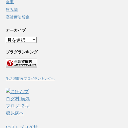
食事
飲み物
高濃度炭酸泉
アーカイブ
ア
ー
カ
ブラグランキング
イ
ブ
生活習慣病 ブログランキングへ
にほんブログ村