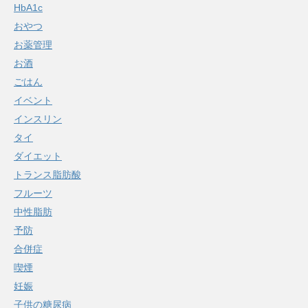
HbA1c
おやつ
お薬管理
お酒
ごはん
イベント
インスリン
タイ
ダイエット
トランス脂肪酸
フルーツ
中性脂肪
予防
合併症
喫煙
妊娠
子供の糖尿病